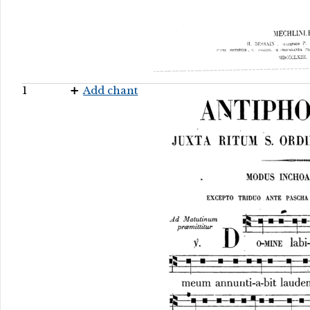
1
Add chant