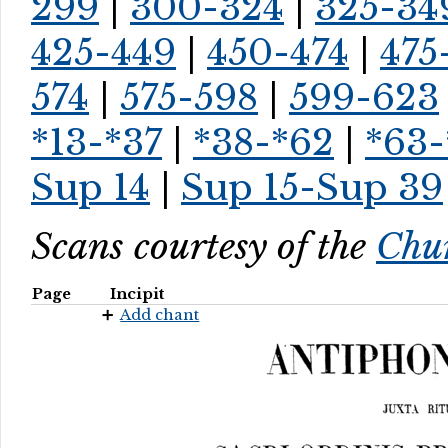
299
|
300-324
|
325-34
425-449
|
450-474
|
475
574
|
575-598
|
599-623
*13-*37
|
*38-*62
|
*63-
Sup 14
|
Sup 15-Sup 39
Scans courtesy of the
Chur
Page
Incipit
Add chant