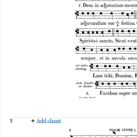
2
Add chant