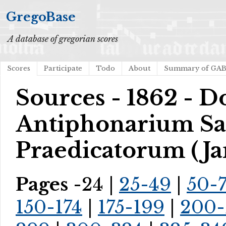
GregoBase
A database of gregorian scores
Scores
Participate
Todo
About
Summary of GA
Sources - 1862 - D
Antiphonarium Sac
Praedicatorum (Ja
Pages
-24 |
25-49
|
50-
150-174
|
175-199
|
200-