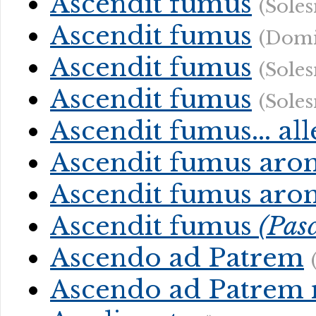
Ascendit fumus
(Sole
Ascendit fumus
(Domi
Ascendit fumus
(Sole
Ascendit fumus
(Sole
Ascendit fumus... alle
Ascendit fumus ar
Ascendit fumus ar
Ascendit fumus
(Pas
Ascendo ad Patrem
Ascendo ad Patre