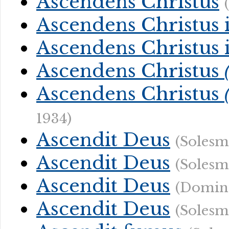
Ascendens Christus
Ascendens Christus 
Ascendens Christus 
Ascendens Christus
Ascendens Christus
1934)
Ascendit Deus
(Solesm
Ascendit Deus
(Solesm
Ascendit Deus
(Domin
Ascendit Deus
(Solesm