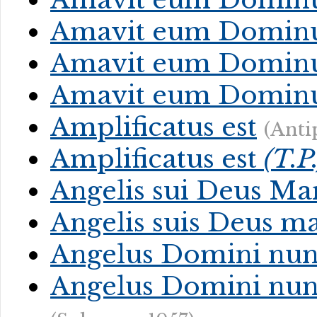
Amavit eum Domin
Amavit eum Domin
Amavit eum Domin
Amplificatus est
(Anti
Amplificatus est
(T.P.
Angelis sui Deus Ma
Angelis suis Deus ma
Angelus Domini nun
Angelus Domini nun