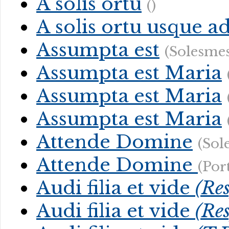
A solis ortu
()
A solis ortu usque 
Assumpta est
(Solesmes
Assumpta est Maria
Assumpta est Maria
Assumpta est Maria
Attende Domine
(Sol
Attende Domine
(Por
Audi filia et vide
(Res
Audi filia et vide
(Res