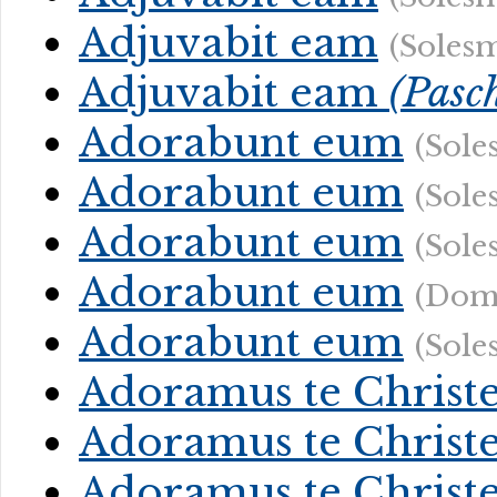
Adjuvabit eam
(Solesm
Adjuvabit eam
(Pasc
Adorabunt eum
(Sole
Adorabunt eum
(Sole
Adorabunt eum
(Sole
Adorabunt eum
(Dom
Adorabunt eum
(Sole
Adoramus te Christ
Adoramus te Christ
Adoramus te Christ